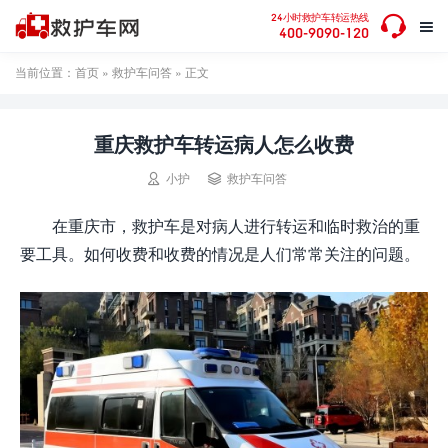

24小时救护车转运热线

400-9090-120
当前位置：
首页
»
救护车问答
» 正文
重庆救护车转运病人怎么收费


小护
救护车问答
在重庆市，救护车是对病人进行转运和临时救治的重
要工具。如何收费和收费的情况是人们常常关注的问题。