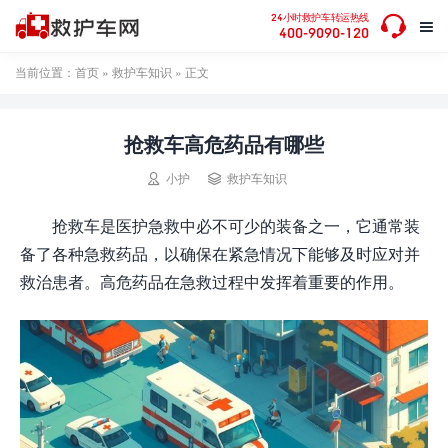

24小时救护车转运热线

400-9090-120
当前位置：
首页
»
救护车知识
» 正文
抢救车高危药品有哪些


小护
救护车知识
抢救车是医护急救中必不可少的装备之一，它通常装
备了各种急救药品，以确保在紧急情况下能够及时应对并
救治患者。高危药品在急救过程中发挥着重要的作用。