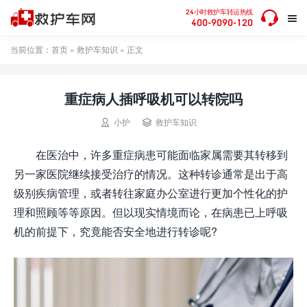

24小时救护车转运热线

400-9090-120
当前位置：
首页
»
救护车知识
» 正文
重症病人插呼吸机可以转院吗


小护
救护车知识
在医治中，许多重症病患可能面临家属需要其转移到
另一家医院继续接受治疗的情况。这种转诊通常是出于高
级别疾病管理，或者转往家庭办公室进行更加个性化的护
理和照顾等等原因。但以现实情境而论，在病患已上呼吸
机的前提下，究竟能否安全地进行转诊呢?