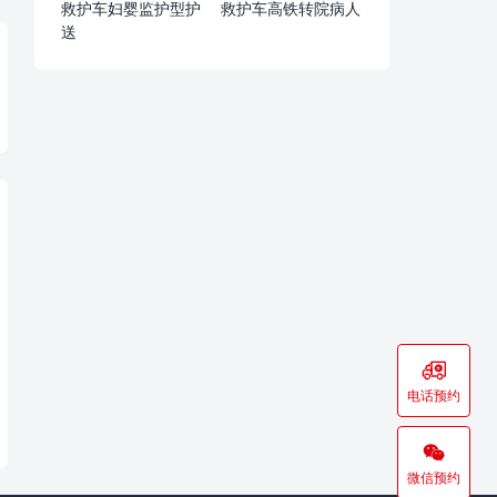
救护车妇婴监护型护
救护车高铁转院病人
送

电话预约

微信预约