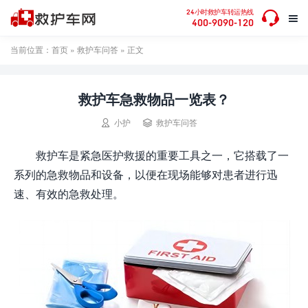

24小时救护车转运热线

400-9090-120
当前位置：
首页
»
救护车问答
» 正文
救护车急救物品一览表？


小护
救护车问答
救护车是紧急医护救援的重要工具之一，它搭载了一
系列的急救物品和设备，以便在现场能够对患者进行迅
速、有效的急救处理。