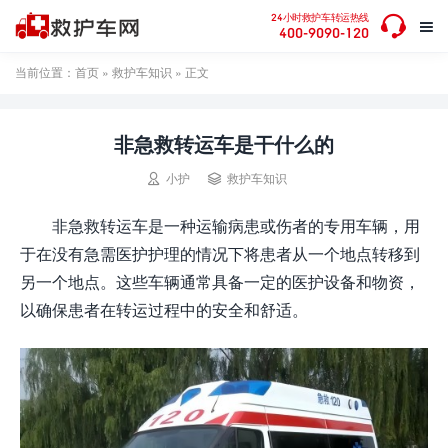

24小时救护车转运热线

400-9090-120
当前位置：
首页
»
救护车知识
» 正文
非急救转运车是干什么的


小护
救护车知识
非急救转运车是一种运输病患或伤者的专用车辆，用
于在没有急需医护护理的情况下将患者从一个地点转移到
另一个地点。这些车辆通常具备一定的医护设备和物资，
以确保患者在转运过程中的安全和舒适。